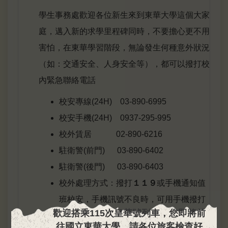
學生事務處歡迎各位新生來到東華大學這個大家
庭，邁入新的求學里程碑同時，不要擔心更不用
害怕，在東華學習階段，無論發生何種意外狀況
（如：交通安全、人身安全等），都可以撥打校
內緊急聯絡電話
校安專線(24H) 03-890-6995
校安手機(24H) 0937-295-995
校外賃居 02-890-6216
駐衛警(前門) 03-890-6402
駐衛警(後門) 03-890-6403
校外處理方式：撥打
１１９
或手機通知值
班校安，手機訊號不良時，可用手機撥打
歡
迎
搭
乘
1
1
5
次
皇
華
號
列
車
，
您
即
將
前
１１２
。
往
國
立
東
華
大
學
，
請
各
位
旅
客
檢
查
好