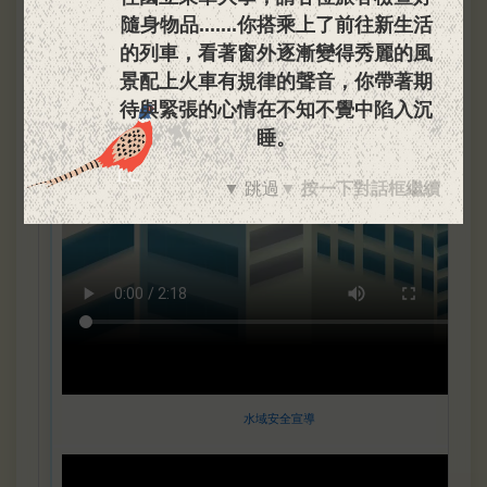
網頁：
國立東華大學生活輔導組
隨
身
物
品
.
.
.
.
.
.
.
你
搭
乘
上
了
前
往
新
生
活
的
列
車
，
看
著
窗
外
逐
漸
變
得
秀
麗
的
風
景
配
上
火
車
有
規
律
的
聲
音
，
你
帶
著
期
待
與
緊
張
的
心
情
在
不
知
不
覺
中
陷
入
沉
睡
。
▼ 跳過
▼ 按一下對話框繼續
水域安全宣導