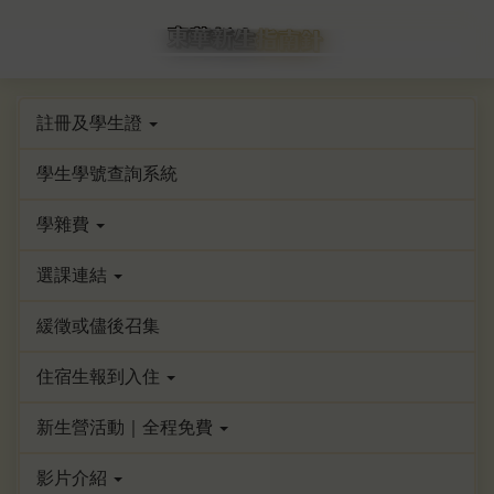
跳
到
主
要
內
註冊及學生證
容
學生學號查詢系統
區
學雜費
選課連結
緩徵或儘後召集
住宿生報到入住
新生營活動｜全程免費
影片介紹